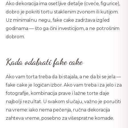
Ako dekoracija ima osetljive detalje (cveće, figurice),
dobro je pokriti tortu staklenim zvonom ili kutijom.
Uz minimalnu negu, fake cake zadržava izgled
godinama — što ga čini investicijom, a ne potrošnim
dobrom.
Kada odabrati fake cake
Ako vam torta treba da bi stajala, a ne da bi se jela —
fake cake je logičan izbor. Ako vam treba i za jelo i za
fotografije, kombinacija prave i lažne torte daje
najbolji rezultat. U svakom slučaju, važno je poručiti
na vreme: iako nema pečenja, ručna dekoracija
zahteva vreme, posebno za višespratne komade.