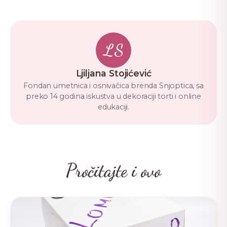
LS
Ljiljana Stojićević
Fondan umetnica i osnivačica brenda Snjoptica, sa
preko 14 godina iskustva u dekoraciji torti i online
edukaciji.
Pročitajte i ovo