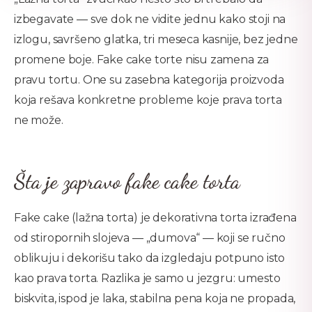
izbegavate — sve dok ne vidite jednu kako stoji na
izlogu, savršeno glatka, tri meseca kasnije, bez jedne
promene boje. Fake cake torte nisu zamena za
pravu tortu. One su zasebna kategorija proizvoda
koja rešava konkretne probleme koje prava torta
ne može.
Šta je zapravo fake cake torta
Fake cake (lažna torta) je dekorativna torta izrađena
od stiropornih slojeva — „dumova“ — koji se ručno
oblikuju i dekorišu tako da izgledaju potpuno isto
kao prava torta. Razlika je samo u jezgru: umesto
biskvita, ispod je laka, stabilna pena koja ne propada,