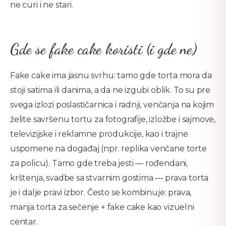
ne curi i ne stari.
Gde se fake cake koristi (i gde ne)
Fake cake ima jasnu svrhu: tamo gde torta mora da
stoji satima ili danima, a da ne izgubi oblik. To su pre
svega izlozi poslastičarnica i radnji, venčanja na kojim
želite savršenu tortu za fotografije, izložbe i sajmove,
televizijske i reklamne produkcije, kao i trajne
uspomene na događaj (npr. replika venčane torte
za policu). Tamo gde treba jesti — rođendani,
krštenja, svadbe sa stvarnim gostima — prava torta
je i dalje pravi izbor. Često se kombinuje: prava,
manja torta za sečenje + fake cake kao vizuelni
centar.