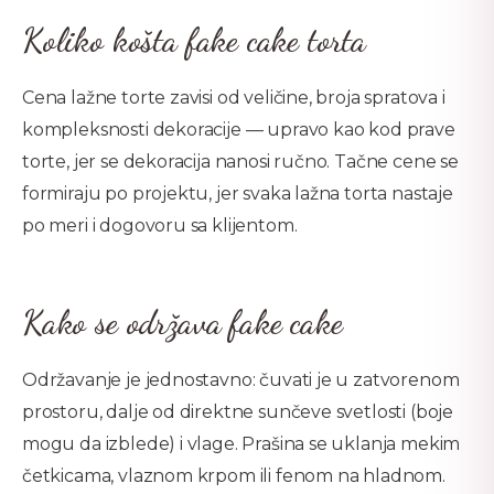
Koliko košta fake cake torta
Cena lažne torte zavisi od veličine, broja spratova i
kompleksnosti dekoracije — upravo kao kod prave
torte, jer se dekoracija nanosi ručno. Tačne cene se
formiraju po projektu, jer svaka lažna torta nastaje
po meri i dogovoru sa klijentom.
Kako se održava fake cake
Održavanje je jednostavno: čuvati je u zatvorenom
prostoru, dalje od direktne sunčeve svetlosti (boje
mogu da izblede) i vlage. Prašina se uklanja mekim
četkicama, vlaznom krpom ili fenom na hladnom.