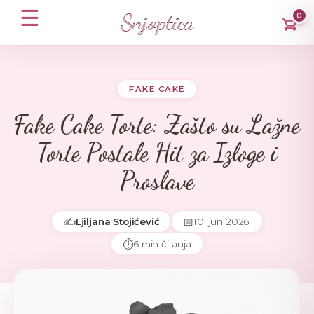
☰
Snjoptica
0
FAKE CAKE
Fake Cake Torte: Zašto su Lažne
Torte Postale Hit za Izloge i
Proslave
✍️
📅
Ljiljana Stojićević
10. jun 2026.
⏱️
6 min čitanja