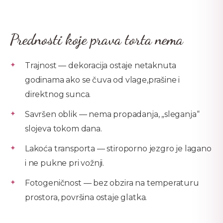
Prednosti koje prava torta nema
Trajnost — dekoracija ostaje netaknuta
godinama ako se čuva od vlage,prašine i
direktnog sunca.
Savršen oblik — nema propadanja, „sleganja“
slojeva tokom dana.
Lakoća transporta — stiroporno jezgro je lagano
i ne pukne pri vožnji.
Fotogeničnost — bez obzira na temperaturu
prostora, površina ostaje glatka.