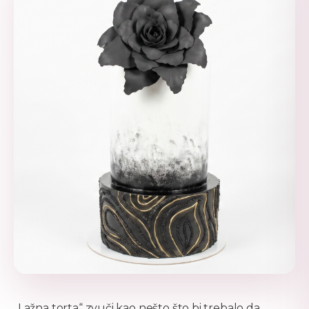
„Lažna torta“ zvuči kao nešto što bi trebalo da