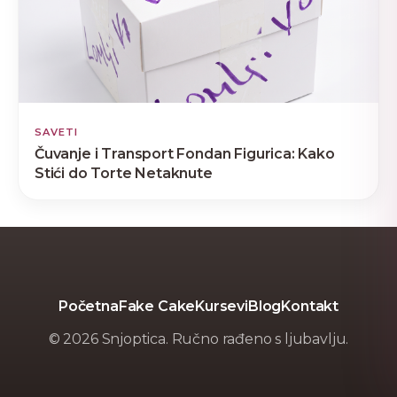
SAVETI
Čuvanje i Transport Fondan Figurica: Kako
Stići do Torte Netaknute
Početna
Fake Cake
Kursevi
Blog
Kontakt
© 2026 Snjoptica. Ručno rađeno s ljubavlju.