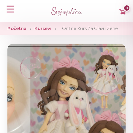
☰
Snjoptica
0
Početna
Kursevi
›
›
Online Kurs Za Glavu Zene