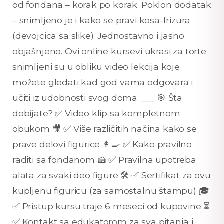
od fondana – korak po korak. Poklon dodatak
– snimljeno je i kako se pravi kosa-frizura
(devojcica sa slike). Jednostavno i jasno
objašnjeno. Ovi online kursevi ukrasi za torte
snimljeni su u obliku video lekcija koje
možete gledati kad god vama odgovara i
učiti iz udobnosti svog doma. ___ 🎯 Šta
dobijate? ✅ Video klip sa kompletnom
obukom 🎥 ✅ Više različitih načina kako se
prave delovi figurice 👩‍🍳 ✅ Kako pravilno
raditi sa fondanom 🍰 ✅ Pravilna upotreba
alata za svaki deo figure 🛠️ ✅ Sertifikat za ovu
kupljenu figuricu (za samostalnu štampu) 🎓
✅ Pristup kursu traje 6 meseci od kupovine ⏳
✅ Kontakt sa edukatorom za sva pitanja i