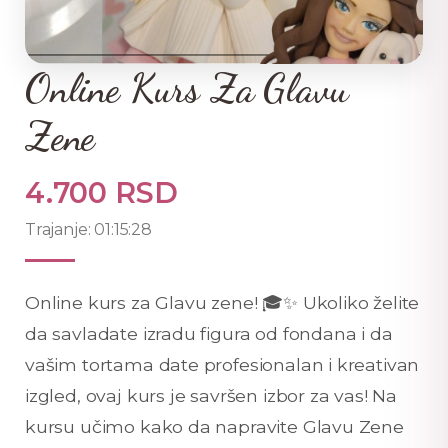
Online Kurs Za Glavu
Zene
4.700 RSD
Trajanje: 01:15:28
Online kurs za Glavu zene! 🎓✨ Ukoliko želite
da savladate izradu figura od fondana i da
vašim tortama date profesionalan i kreativan
izgled, ovaj kurs je savršen izbor za vas! Na
kursu učimo kako da napravite Glavu Zene