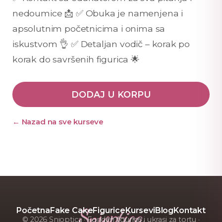
nedoumice 📩 ✅ Obuka je namenjena i
apsolutnim početnicima i onima sa
iskustvom 👌 ✅ Detaljan vodič – korak po
korak do savršenih figurica 🌟
DODAJ U KORPU
← Nazad na sve kurseve
Snjoptica
Početna
Fake Cake
Figurice
Kursevi
Blog
Kontakt
© 2026 Snjoptica · Fondan figurice i ukrasi za tortu ·