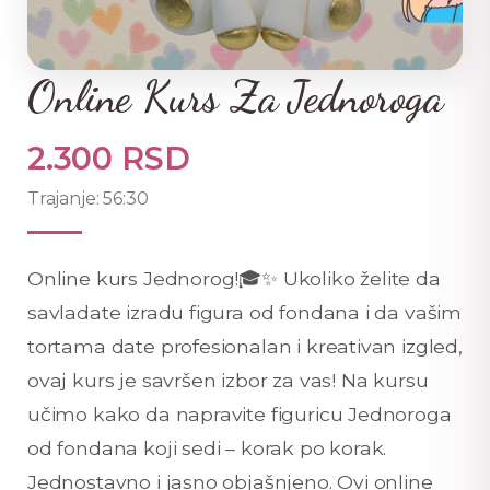
Online Kurs Za Jednoroga
2.300 RSD
Trajanje: 56:30
Online kurs Jednorog!🎓✨ Ukoliko želite da
savladate izradu figura od fondana i da vašim
tortama date profesionalan i kreativan izgled,
ovaj kurs je savršen izbor za vas! Na kursu
učimo kako da napravite figuricu Jednoroga
od fondana koji sedi – korak po korak.
Jednostavno i jasno objašnjeno. Ovi online