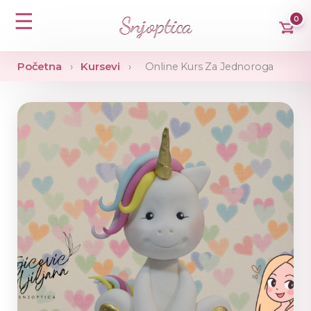
☰
Snjoptica
0
Početna
Kursevi
›
›
Online Kurs Za Jednoroga