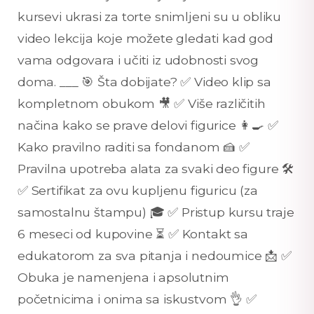
kursevi ukrasi za torte snimljeni su u obliku
video lekcija koje možete gledati kad god
vama odgovara i učiti iz udobnosti svog
doma. ___ 🎯 Šta dobijate? ✅ Video klip sa
kompletnom obukom 🎥 ✅ Više različitih
načina kako se prave delovi figurice 👩‍🍳 ✅
Kako pravilno raditi sa fondanom 🍰 ✅
Pravilna upotreba alata za svaki deo figure 🛠️
✅ Sertifikat za ovu kupljenu figuricu (za
samostalnu štampu) 🎓 ✅ Pristup kursu traje
6 meseci od kupovine ⏳ ✅ Kontakt sa
edukatorom za sva pitanja i nedoumice 📩 ✅
Obuka je namenjena i apsolutnim
početnicima i onima sa iskustvom 👌 ✅