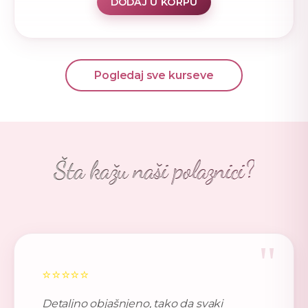
DODAJ U KORPU
Pogledaj sve kurseve
Šta kažu naši polaznici?
"
⭐⭐⭐⭐⭐
Detaljno objašnjeno, tako da svaki