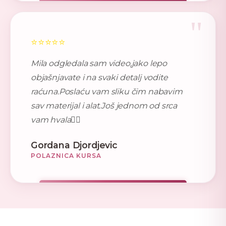
"
⭐⭐⭐⭐⭐
Mila odgledala sam video,jako lepo
objašnjavate i na svaki detalj vodite
raćuna.Poslaću vam sliku čim nabavim
sav materijal i alat.Još jednom od srca
vam hvala🙋‍♀️
Gordana Djordjevic
POLAZNICA KURSA