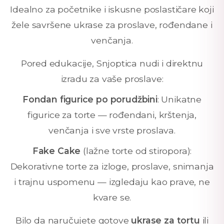
Idealno za početnike i iskusne poslastičare koji
žele savršene ukrase za proslave, rođendane i
venčanja.
Pored edukacije, Snjoptica nudi i direktnu
izradu za vaše proslave:
Fondan figurice po porudžbini
: Unikatne
figurice za torte — rođendani, krštenja,
venčanja i sve vrste proslava.
Fake Cake
(lažne torte od stiropora):
Dekorativne torte za izloge, proslave, snimanja
i trajnu uspomenu — izgledaju kao prave, ne
kvare se.
Bilo da naručujete gotove
ukrase za tortu
ili