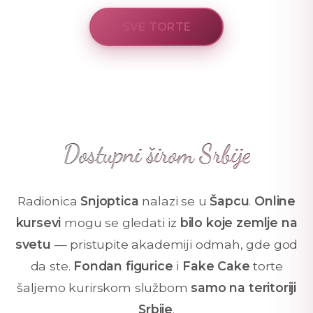
SVE TORTE
Dostupni širom Srbije
Radionica
Snjoptica
nalazi se u
Šapcu
.
Online
kursevi
mogu se gledati iz
bilo koje zemlje na
svetu
— pristupite akademiji odmah, gde god
da ste.
Fondan figurice
i
Fake Cake
torte
šaljemo kurirskom službom
samo na teritoriji
Srbije
.