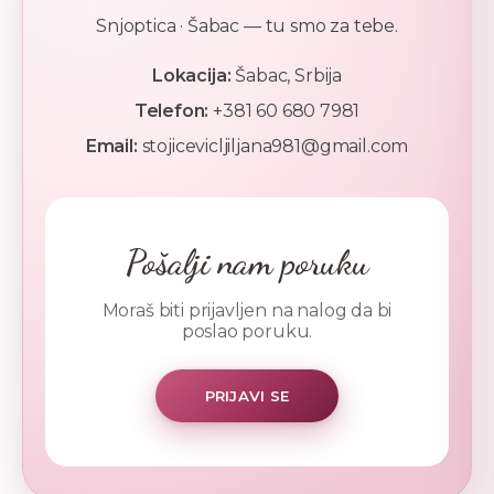
Snjoptica · Šabac — tu smo za tebe.
Lokacija:
Šabac, Srbija
Telefon:
+381 60 680 7981
Email:
stojicevicljiljana981@gmail.com
Pošalji nam poruku
Moraš biti prijavljen na nalog da bi
poslao poruku.
PRIJAVI SE