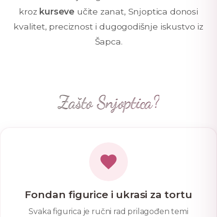
kroz
kurseve
učite zanat, Snjoptica donosi
kvalitet, preciznost i dugogodišnje iskustvo iz
Šapca.
Zašto Snjoptica?
Fondan figurice i ukrasi za tortu
Svaka figurica je ručni rad prilagođen temi