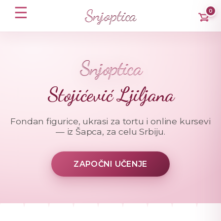
☰
Snjoptica
0
Snjoptica
Stojićević Ljiljana
Fondan figurice, ukrasi za tortu i online kursevi
— iz Šapca, za celu Srbiju.
ZAPOČNI UČENJE