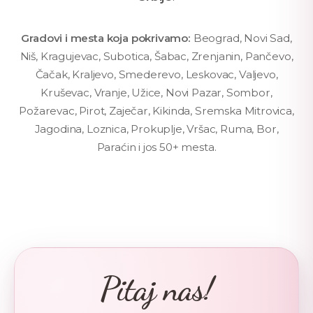
Gradovi i mesta koja pokrivamo:
Beograd, Novi Sad,
Niš, Kragujevac, Subotica, Šabac, Zrenjanin, Pančevo,
Čačak, Kraljevo, Smederevo, Leskovac, Valjevo,
Kruševac, Vranje, Užice, Novi Pazar, Sombor,
Požarevac, Pirot, Zaječar, Kikinda, Sremska Mitrovica,
Jagodina, Loznica, Prokuplje, Vršac, Ruma, Bor,
Paraćin i jos 50+ mesta.
Pitaj nas!