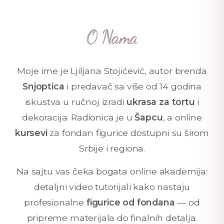
O Nama
Moje ime je Ljiljana Stojićević, autor brenda
Snjoptica
i predavač sa više od 14 godina
iskustva u ručnoj izradi
ukrasa za tortu
i
dekoracija. Radionica je u
Šapcu
, a online
kursevi
za fondan figurice dostupni su širom
Srbije i regiona.
Na sajtu vas čeka bogata online akademija:
detaljni video tutorijali kako nastaju
profesionalne
figurice od fondana
— od
pripreme materijala do finalnih detalja.