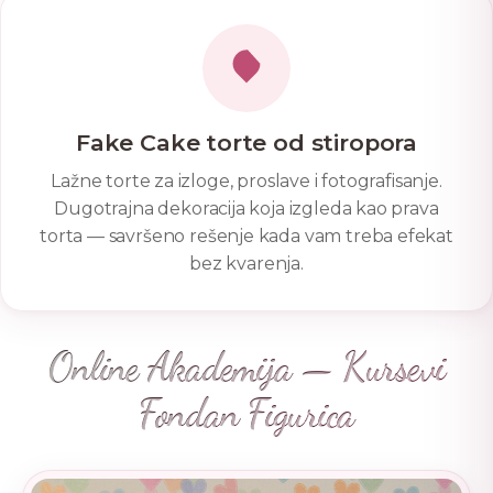
Fake Cake torte od stiropora
Lažne torte za izloge, proslave i fotografisanje.
Dugotrajna dekoracija koja izgleda kao prava
torta — savršeno rešenje kada vam treba efekat
bez kvarenja.
Online Akademija — Kursevi
Fondan Figurica