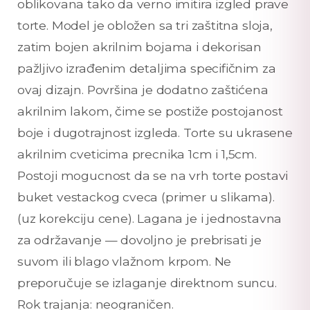
oblikovana tako da verno imitira izgled prave
torte. Model je obložen sa tri zaštitna sloja,
zatim bojen akrilnim bojama i dekorisan
pažljivo izrađenim detaljima specifičnim za
ovaj dizajn. Površina je dodatno zaštićena
akrilnim lakom, čime se postiže postojanost
boje i dugotrajnost izgleda. Torte su ukrasene
akrilnim cveticima precnika 1cm i 1,5cm.
Postoji mogucnost da se na vrh torte postavi
buket vestackog cveca (primer u slikama).
(uz korekciju cene). Lagana je i jednostavna
za održavanje — dovoljno je prebrisati je
suvom ili blago vlažnom krpom. Ne
preporučuje se izlaganje direktnom suncu.
Rok trajanja: neograničen.