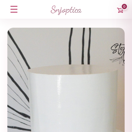
Snjoptica
☰
0