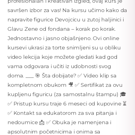
profesionalan i kreativan izgled, ovaj kurs je
savršen izbor za vas! Na kursu učimo kako da
napravite figurice Devojcicu u zutoj haljinici i
Glavu Zene od fondana – korak po korak.
Jednostavno i jasno objašnjeno. Ovi online
kursevi ukrasi za torte snimljeni su u obliku
video lekcija koje možete gledati kad god
vama odgovara i učiti iz udobnosti svog
doma. ___ 🎯 Šta dobijate? ✅ Video klip sa
kompletnom obukom 🎥 ✅ Sertifikat za ovu
kupljenu figuricu (za samostalnu štampu) 🎓
✅ Pristup kursu traje 6 meseci od kupovine ⏳
✅ Kontakt sa edukatorom za sva pitanja i
nedoumice 📩 ✅ Obuka je namenjena i
apsolutnim početnicima i onima sa