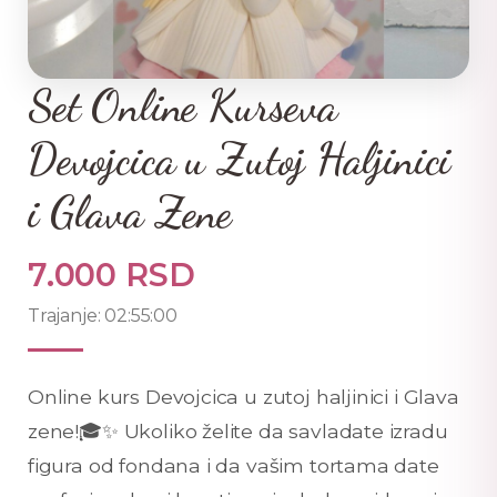
Set Online Kurseva
Devojcica u Zutoj Haljinici
i Glava Zene
7.000 RSD
Trajanje: 02:55:00
Online kurs Devojcica u zutoj haljinici i Glava
zene!🎓✨ Ukoliko želite da savladate izradu
figura od fondana i da vašim tortama date