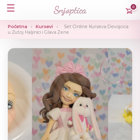
☰
Snjoptica
0
Početna
›
Kursevi
›
Set Online Kurseva Devojcica
u Zutoj Haljinici i Glava Zene